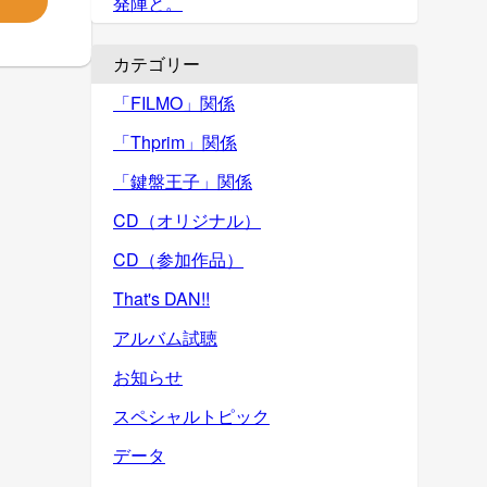
発陣と。
カテゴリー
「FILMO」関係
「Thprim」関係
「鍵盤王子」関係
CD（オリジナル）
CD（参加作品）
That's DAN!!
アルバム試聴
お知らせ
スペシャルトピック
データ