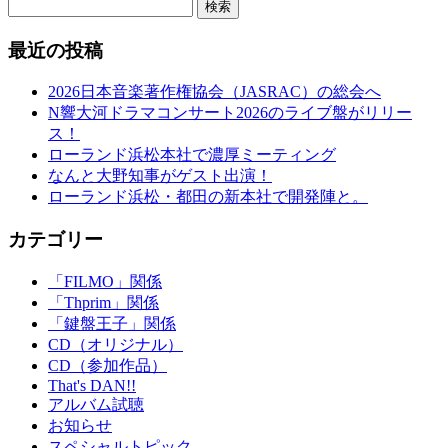
検索
最近の投稿
2026日本音楽著作権協会（JASRAC）の総会へ
N響大河ドラマコンサート2026のライブ盤がリリー
ス！
ローランド浜松本社で濃厚ミーティング
なんと大野知事がゲスト出演！
ローランド浜松・都田の新本社で開発陣と。
カテゴリー
「FILMO」関係
「Thprim」関係
「鍵盤王子」関係
CD（オリジナル）
CD（参加作品）
That's DAN!!
アルバム試聴
お知らせ
スペシャルトピック