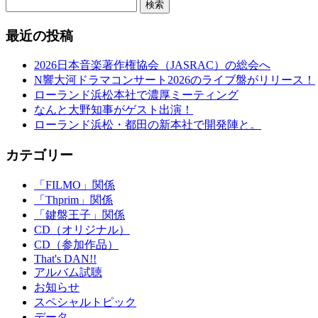
検索
最近の投稿
2026日本音楽著作権協会（JASRAC）の総会へ
N響大河ドラマコンサート2026のライブ盤がリリース！
ローランド浜松本社で濃厚ミーティング
なんと大野知事がゲスト出演！
ローランド浜松・都田の新本社で開発陣と。
カテゴリー
「FILMO」関係
「Thprim」関係
「鍵盤王子」関係
CD（オリジナル）
CD（参加作品）
That's DAN!!
アルバム試聴
お知らせ
スペシャルトピック
データ