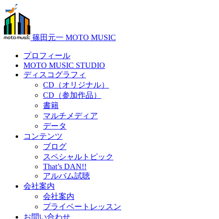
篠田元一 MOTO MUSIC
プロフィール
MOTO MUSIC STUDIO
ディスコグラフィ
CD（オリジナル）
CD（参加作品）
書籍
マルチメディア
データ
コンテンツ
ブログ
スペシャルトピック
That’s DAN!!
アルバム試聴
会社案内
会社案内
プライベートレッスン
お問い合わせ