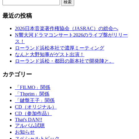
検索
最近の投稿
2026日本音楽著作権協会（JASRAC）の総会へ
N響大河ドラマコンサート2026のライブ盤がリリー
ス！
ローランド浜松本社で濃厚ミーティング
なんと大野知事がゲスト出演！
ローランド浜松・都田の新本社で開発陣と。
カテゴリー
「FILMO」関係
「Thprim」関係
「鍵盤王子」関係
CD（オリジナル）
CD（参加作品）
That's DAN!!
アルバム試聴
お知らせ
スペシャルトピック