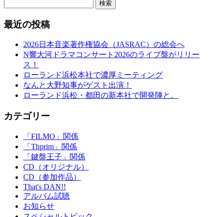
検索
最近の投稿
2026日本音楽著作権協会（JASRAC）の総会へ
N響大河ドラマコンサート2026のライブ盤がリリー
ス！
ローランド浜松本社で濃厚ミーティング
なんと大野知事がゲスト出演！
ローランド浜松・都田の新本社で開発陣と。
カテゴリー
「FILMO」関係
「Thprim」関係
「鍵盤王子」関係
CD（オリジナル）
CD（参加作品）
That's DAN!!
アルバム試聴
お知らせ
スペシャルトピック