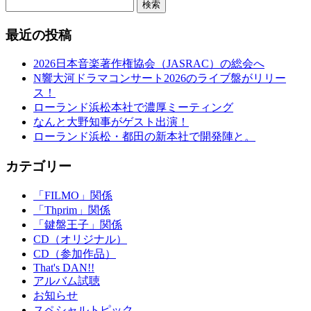
検索
最近の投稿
2026日本音楽著作権協会（JASRAC）の総会へ
N響大河ドラマコンサート2026のライブ盤がリリー
ス！
ローランド浜松本社で濃厚ミーティング
なんと大野知事がゲスト出演！
ローランド浜松・都田の新本社で開発陣と。
カテゴリー
「FILMO」関係
「Thprim」関係
「鍵盤王子」関係
CD（オリジナル）
CD（参加作品）
That's DAN!!
アルバム試聴
お知らせ
スペシャルトピック