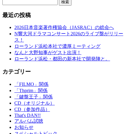
検索
最近の投稿
2026日本音楽著作権協会（JASRAC）の総会へ
N響大河ドラマコンサート2026のライブ盤がリリー
ス！
ローランド浜松本社で濃厚ミーティング
なんと大野知事がゲスト出演！
ローランド浜松・都田の新本社で開発陣と。
カテゴリー
「FILMO」関係
「Thprim」関係
「鍵盤王子」関係
CD（オリジナル）
CD（参加作品）
That's DAN!!
アルバム試聴
お知らせ
スペシャルトピック