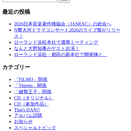
最近の投稿
2026日本音楽著作権協会（JASRAC）の総会へ
N響大河ドラマコンサート2026のライブ盤がリリー
ス！
ローランド浜松本社で濃厚ミーティング
なんと大野知事がゲスト出演！
ローランド浜松・都田の新本社で開発陣と。
カテゴリー
「FILMO」関係
「Thprim」関係
「鍵盤王子」関係
CD（オリジナル）
CD（参加作品）
That's DAN!!
アルバム試聴
お知らせ
スペシャルトピック