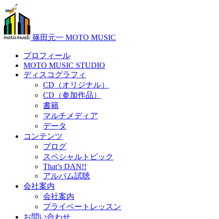
篠田元一 MOTO MUSIC
プロフィール
MOTO MUSIC STUDIO
ディスコグラフィ
CD（オリジナル）
CD（参加作品）
書籍
マルチメディア
データ
コンテンツ
ブログ
スペシャルトピック
That’s DAN!!
アルバム試聴
会社案内
会社案内
プライベートレッスン
お問い合わせ