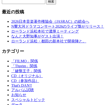
検索
最近の投稿
2026日本音楽著作権協会（JASRAC）の総会へ
N響大河ドラマコンサート2026のライブ盤がリリース！
ローランド浜松本社で濃厚ミーティング
なんと大野知事がゲスト出演！
ローランド浜松・都田の新本社で開発陣と。
カテゴリー
「FILMO」関係
「Thprim」関係
「鍵盤王子」関係
CD（オリジナル）
CD（参加作品）
That's DAN!!
アルバム試聴
お知らせ
スペシャルトピック
データ