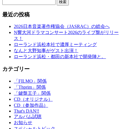
検索
最近の投稿
2026日本音楽著作権協会（JASRAC）の総会へ
N響大河ドラマコンサート2026のライブ盤がリリー
ス！
ローランド浜松本社で濃厚ミーティング
なんと大野知事がゲスト出演！
ローランド浜松・都田の新本社で開発陣と。
カテゴリー
「FILMO」関係
「Thprim」関係
「鍵盤王子」関係
CD（オリジナル）
CD（参加作品）
That's DAN!!
アルバム試聴
お知らせ
スペシャルトピック