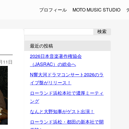
プロフィール
MOTO MUSIC STUDIO
検索
最近の投稿
2026日本音楽著作権協会
2月11日
（JASRAC）の総会へ
N響大河ドラマコンサート2026のラ
イブ盤がリリース！
ローランド浜松本社で濃厚ミーティ
ング
なんと大野知事がゲスト出演！
ローランド浜松・都田の新本社で開