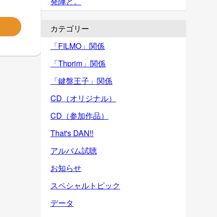
発陣と。
カテゴリー
「FILMO」関係
「Thprim」関係
「鍵盤王子」関係
CD（オリジナル）
CD（参加作品）
That's DAN!!
アルバム試聴
お知らせ
スペシャルトピック
データ