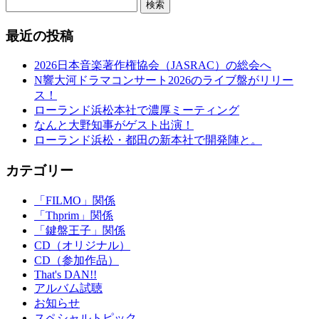
検索
最近の投稿
2026日本音楽著作権協会（JASRAC）の総会へ
N響大河ドラマコンサート2026のライブ盤がリリー
ス！
ローランド浜松本社で濃厚ミーティング
なんと大野知事がゲスト出演！
ローランド浜松・都田の新本社で開発陣と。
カテゴリー
「FILMO」関係
「Thprim」関係
「鍵盤王子」関係
CD（オリジナル）
CD（参加作品）
That's DAN!!
アルバム試聴
お知らせ
スペシャルトピック