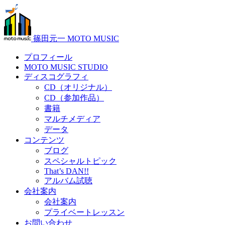
篠田元一 MOTO MUSIC
プロフィール
MOTO MUSIC STUDIO
ディスコグラフィ
CD（オリジナル）
CD（参加作品）
書籍
マルチメディア
データ
コンテンツ
ブログ
スペシャルトピック
That’s DAN!!
アルバム試聴
会社案内
会社案内
プライベートレッスン
お問い合わせ