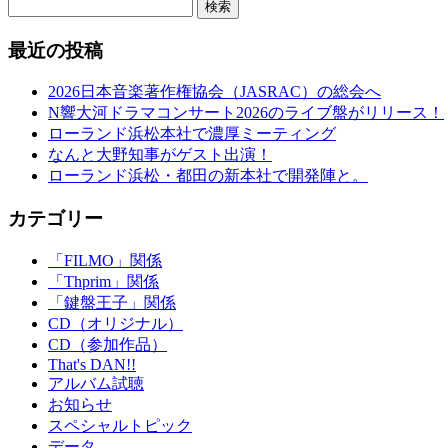
検索
最近の投稿
2026日本音楽著作権協会（JASRAC）の総会へ
N響大河ドラマコンサート2026のライブ盤がリリース！
ローランド浜松本社で濃厚ミーティング
なんと大野知事がゲスト出演！
ローランド浜松・都田の新本社で開発陣と。
カテゴリー
「FILMO」関係
「Thprim」関係
「鍵盤王子」関係
CD（オリジナル）
CD（参加作品）
That's DAN!!
アルバム試聴
お知らせ
スペシャルトピック
データ