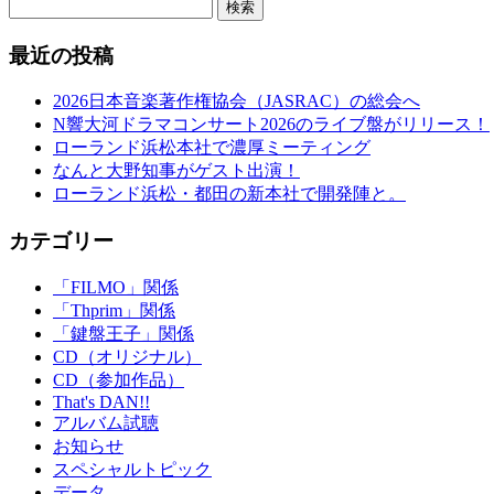
検索
最近の投稿
2026日本音楽著作権協会（JASRAC）の総会へ
N響大河ドラマコンサート2026のライブ盤がリリース！
ローランド浜松本社で濃厚ミーティング
なんと大野知事がゲスト出演！
ローランド浜松・都田の新本社で開発陣と。
カテゴリー
「FILMO」関係
「Thprim」関係
「鍵盤王子」関係
CD（オリジナル）
CD（参加作品）
That's DAN!!
アルバム試聴
お知らせ
スペシャルトピック
データ