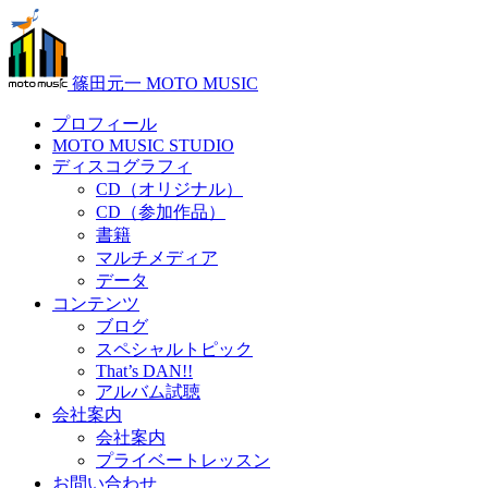
篠田元一 MOTO MUSIC
プロフィール
MOTO MUSIC STUDIO
ディスコグラフィ
CD（オリジナル）
CD（参加作品）
書籍
マルチメディア
データ
コンテンツ
ブログ
スペシャルトピック
That’s DAN!!
アルバム試聴
会社案内
会社案内
プライベートレッスン
お問い合わせ