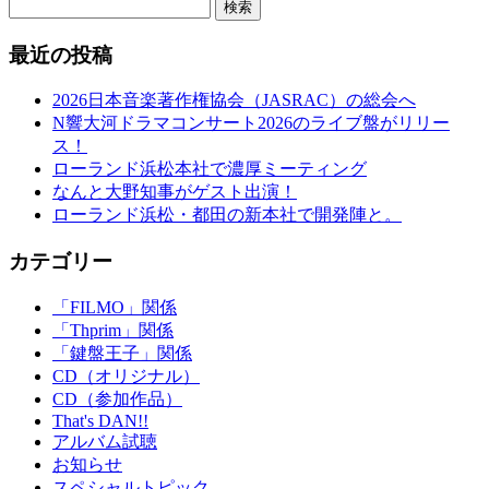
検索
最近の投稿
2026日本音楽著作権協会（JASRAC）の総会へ
N響大河ドラマコンサート2026のライブ盤がリリー
ス！
ローランド浜松本社で濃厚ミーティング
なんと大野知事がゲスト出演！
ローランド浜松・都田の新本社で開発陣と。
カテゴリー
「FILMO」関係
「Thprim」関係
「鍵盤王子」関係
CD（オリジナル）
CD（参加作品）
That's DAN!!
アルバム試聴
お知らせ
スペシャルトピック