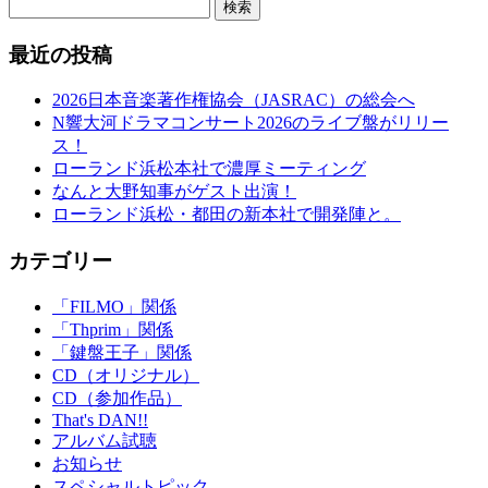
検索
最近の投稿
2026日本音楽著作権協会（JASRAC）の総会へ
N響大河ドラマコンサート2026のライブ盤がリリー
ス！
ローランド浜松本社で濃厚ミーティング
なんと大野知事がゲスト出演！
ローランド浜松・都田の新本社で開発陣と。
カテゴリー
「FILMO」関係
「Thprim」関係
「鍵盤王子」関係
CD（オリジナル）
CD（参加作品）
That's DAN!!
アルバム試聴
お知らせ
スペシャルトピック