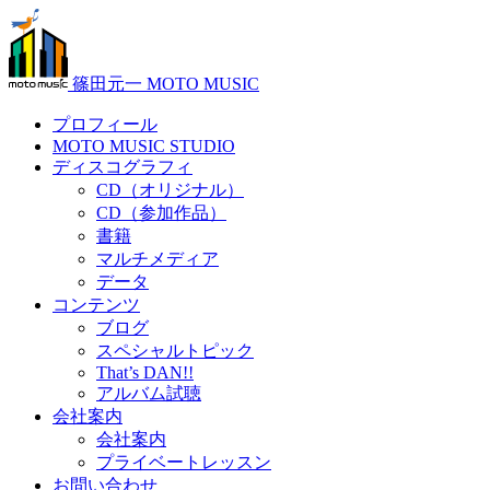
篠田元一 MOTO MUSIC
プロフィール
MOTO MUSIC STUDIO
ディスコグラフィ
CD（オリジナル）
CD（参加作品）
書籍
マルチメディア
データ
コンテンツ
ブログ
スペシャルトピック
That’s DAN!!
アルバム試聴
会社案内
会社案内
プライベートレッスン
お問い合わせ