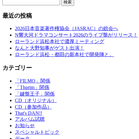
検索
最近の投稿
2026日本音楽著作権協会（JASRAC）の総会へ
N響大河ドラマコンサート2026のライブ盤がリリース！
ローランド浜松本社で濃厚ミーティング
なんと大野知事がゲスト出演！
ローランド浜松・都田の新本社で開発陣と。
カテゴリー
「FILMO」関係
「Thprim」関係
「鍵盤王子」関係
CD（オリジナル）
CD（参加作品）
That's DAN!!
アルバム試聴
お知らせ
スペシャルトピック
データ