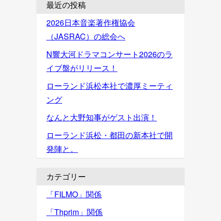
最近の投稿
2026日本音楽著作権協会
（JASRAC）の総会へ
N響大河ドラマコンサート2026のラ
イブ盤がリリース！
ローランド浜松本社で濃厚ミーティ
ング
なんと大野知事がゲスト出演！
ローランド浜松・都田の新本社で開
発陣と。
カテゴリー
「FILMO」関係
「Thprim」関係