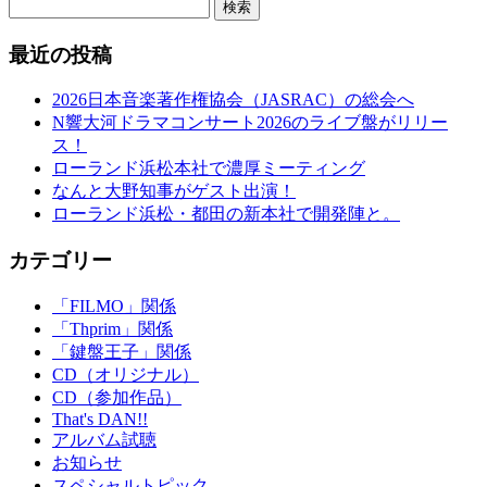
検索
最近の投稿
2026日本音楽著作権協会（JASRAC）の総会へ
N響大河ドラマコンサート2026のライブ盤がリリー
ス！
ローランド浜松本社で濃厚ミーティング
なんと大野知事がゲスト出演！
ローランド浜松・都田の新本社で開発陣と。
カテゴリー
「FILMO」関係
「Thprim」関係
「鍵盤王子」関係
CD（オリジナル）
CD（参加作品）
That's DAN!!
アルバム試聴
お知らせ
スペシャルトピック