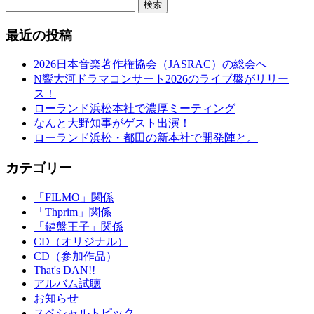
検索
最近の投稿
2026日本音楽著作権協会（JASRAC）の総会へ
N響大河ドラマコンサート2026のライブ盤がリリー
ス！
ローランド浜松本社で濃厚ミーティング
なんと大野知事がゲスト出演！
ローランド浜松・都田の新本社で開発陣と。
カテゴリー
「FILMO」関係
「Thprim」関係
「鍵盤王子」関係
CD（オリジナル）
CD（参加作品）
That's DAN!!
アルバム試聴
お知らせ
スペシャルトピック