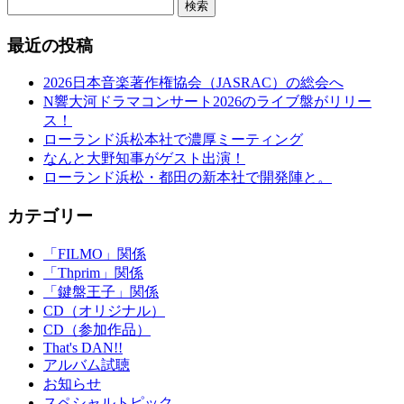
検索
最近の投稿
2026日本音楽著作権協会（JASRAC）の総会へ
N響大河ドラマコンサート2026のライブ盤がリリー
ス！
ローランド浜松本社で濃厚ミーティング
なんと大野知事がゲスト出演！
ローランド浜松・都田の新本社で開発陣と。
カテゴリー
「FILMO」関係
「Thprim」関係
「鍵盤王子」関係
CD（オリジナル）
CD（参加作品）
That's DAN!!
アルバム試聴
お知らせ
スペシャルトピック