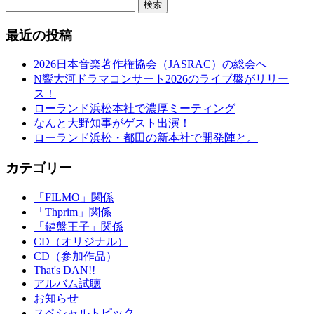
検索
最近の投稿
2026日本音楽著作権協会（JASRAC）の総会へ
N響大河ドラマコンサート2026のライブ盤がリリー
ス！
ローランド浜松本社で濃厚ミーティング
なんと大野知事がゲスト出演！
ローランド浜松・都田の新本社で開発陣と。
カテゴリー
「FILMO」関係
「Thprim」関係
「鍵盤王子」関係
CD（オリジナル）
CD（参加作品）
That's DAN!!
アルバム試聴
お知らせ
スペシャルトピック