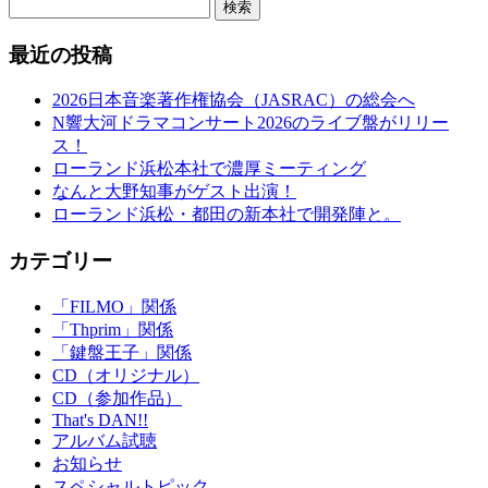
検索
最近の投稿
2026日本音楽著作権協会（JASRAC）の総会へ
N響大河ドラマコンサート2026のライブ盤がリリー
ス！
ローランド浜松本社で濃厚ミーティング
なんと大野知事がゲスト出演！
ローランド浜松・都田の新本社で開発陣と。
カテゴリー
「FILMO」関係
「Thprim」関係
「鍵盤王子」関係
CD（オリジナル）
CD（参加作品）
That's DAN!!
アルバム試聴
お知らせ
スペシャルトピック