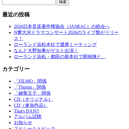
検索
最近の投稿
2026日本音楽著作権協会（JASRAC）の総会へ
N響大河ドラマコンサート2026のライブ盤がリリー
ス！
ローランド浜松本社で濃厚ミーティング
なんと大野知事がゲスト出演！
ローランド浜松・都田の新本社で開発陣と。
カテゴリー
「FILMO」関係
「Thprim」関係
「鍵盤王子」関係
CD（オリジナル）
CD（参加作品）
That's DAN!!
アルバム試聴
お知らせ
スペシャルトピック