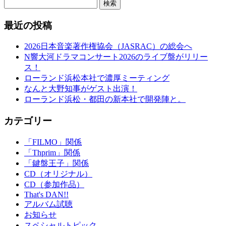
検索
最近の投稿
2026日本音楽著作権協会（JASRAC）の総会へ
N響大河ドラマコンサート2026のライブ盤がリリー
ス！
ローランド浜松本社で濃厚ミーティング
なんと大野知事がゲスト出演！
ローランド浜松・都田の新本社で開発陣と。
カテゴリー
「FILMO」関係
「Thprim」関係
「鍵盤王子」関係
CD（オリジナル）
CD（参加作品）
That's DAN!!
アルバム試聴
お知らせ
スペシャルトピック