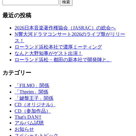
検索
最近の投稿
2026日本音楽著作権協会（JASRAC）の総会へ
N響大河ドラマコンサート2026のライブ盤がリリー
ス！
ローランド浜松本社で濃厚ミーティング
なんと大野知事がゲスト出演！
ローランド浜松・都田の新本社で開発陣と。
カテゴリー
「FILMO」関係
「Thprim」関係
「鍵盤王子」関係
CD（オリジナル）
CD（参加作品）
That's DAN!!
アルバム試聴
お知らせ
スペシャルトピック