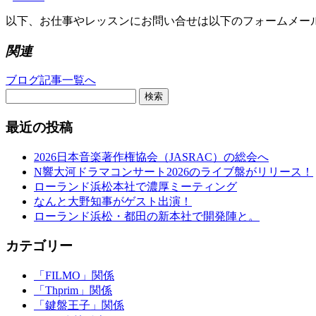
以下、お仕事やレッスンにお問い合せは以下のフォームメー
関連
ブログ記事一覧へ
検索
最近の投稿
2026日本音楽著作権協会（JASRAC）の総会へ
N響大河ドラマコンサート2026のライブ盤がリリース！
ローランド浜松本社で濃厚ミーティング
なんと大野知事がゲスト出演！
ローランド浜松・都田の新本社で開発陣と。
カテゴリー
「FILMO」関係
「Thprim」関係
「鍵盤王子」関係