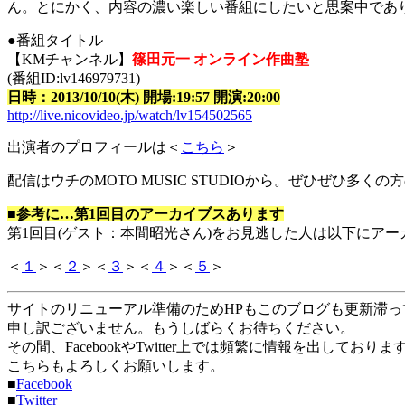
ん。とにかく、内容の濃い楽しい番組にしたいと思案中であ
●番組タイトル
【KMチャンネル】
篠田元一 オンライン作曲塾
(番組ID:lv146979731)
日時：2013/10/10(木) 開場:19:57 開演:20:00
http://live.nicovideo.jp/watch/lv154502565
出演者のプロフィールは＜
こちら
＞
配信はウチのMOTO MUSIC STUDIOから。ぜひぜひ
■参考に…第1回目のアーカイブスあります
第1回目(ゲスト：本間昭光さん)をお見逃した人は以下にアー
＜
１
＞＜
２
＞＜
３
＞＜
４
＞＜
５
＞
サイトのリニューアル準備のためHPもこのブログも更新滞っ
申し訳ございません。もうしばらくお待ちください。
その間、FacebookやTwitter上では頻繁に情報を出しており
こちらもよろしくお願いします。
■
Facebook
■
Twitter