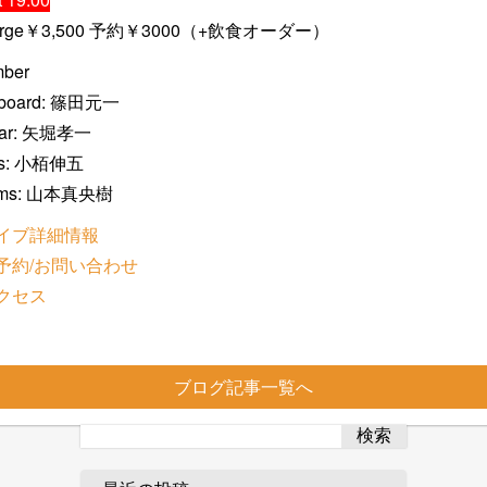
arge￥3,500 予約￥3000（+飲食オーダー）
ber
board: 篠田元一
tar: 矢堀孝一
ss: 小栢伸五
ums: 山本真央樹
イブ詳細情報
予約/お問い合わせ
クセス
ブログ記事一覧へ
検索