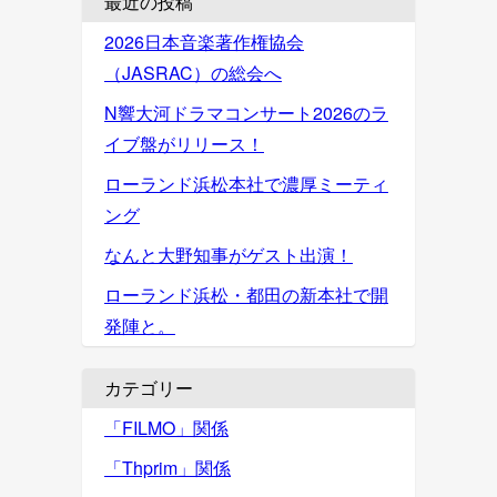
最近の投稿
2026日本音楽著作権協会
（JASRAC）の総会へ
N響大河ドラマコンサート2026のラ
イブ盤がリリース！
ローランド浜松本社で濃厚ミーティ
ング
なんと大野知事がゲスト出演！
ローランド浜松・都田の新本社で開
発陣と。
カテゴリー
「FILMO」関係
「Thprim」関係