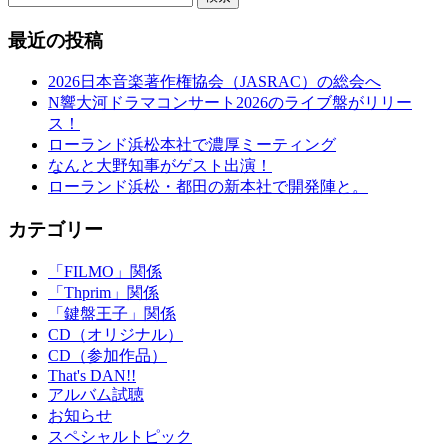
最近の投稿
2026日本音楽著作権協会（JASRAC）の総会へ
N響大河ドラマコンサート2026のライブ盤がリリー
ス！
ローランド浜松本社で濃厚ミーティング
なんと大野知事がゲスト出演！
ローランド浜松・都田の新本社で開発陣と。
カテゴリー
「FILMO」関係
「Thprim」関係
「鍵盤王子」関係
CD（オリジナル）
CD（参加作品）
That's DAN!!
アルバム試聴
お知らせ
スペシャルトピック