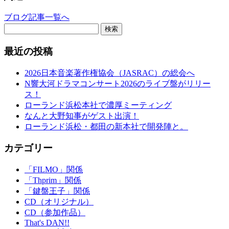
ブログ記事一覧へ
検索
最近の投稿
2026日本音楽著作権協会（JASRAC）の総会へ
N響大河ドラマコンサート2026のライブ盤がリリー
ス！
ローランド浜松本社で濃厚ミーティング
なんと大野知事がゲスト出演！
ローランド浜松・都田の新本社で開発陣と。
カテゴリー
「FILMO」関係
「Thprim」関係
「鍵盤王子」関係
CD（オリジナル）
CD（参加作品）
That's DAN!!