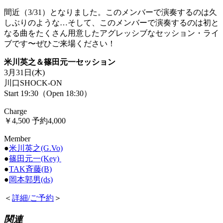
間近（3/31）となりました。このメンバーで演奏するのは久
しぶりのような…そして、このメンバーで演奏するのは初と
なる曲をたくさん用意したアグレッシブなセッション・ライ
ブです〜ぜひご来場ください！
米川英之＆篠田元一セッション
3月31日(木)
川口SHOCK-ON
Start 19:30（Open 18:30）
Charge
￥4,500 予約4,000
Member
●
米川英之(G.Vo)
●
篠田元一(Key)
●
TAK斉藤(B)
●
岡本郭男(ds)
＜
詳細/ご予約
＞
関連