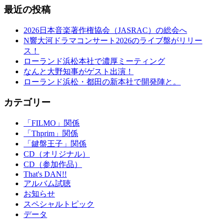
最近の投稿
2026日本音楽著作権協会（JASRAC）の総会へ
N響大河ドラマコンサート2026のライブ盤がリリー
ス！
ローランド浜松本社で濃厚ミーティング
なんと大野知事がゲスト出演！
ローランド浜松・都田の新本社で開発陣と。
カテゴリー
「FILMO」関係
「Thprim」関係
「鍵盤王子」関係
CD（オリジナル）
CD（参加作品）
That's DAN!!
アルバム試聴
お知らせ
スペシャルトピック
データ