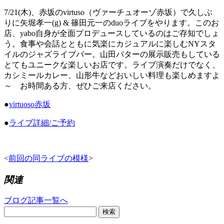
7/21(木)、赤坂のvirtuso（ヴァーチュオーゾ赤坂）で久しぶ
りに矢堀孝一(g) & 篠田元一のduoライブをやります。このお
店、yabo自身が全面プロデュースしているのはご存知でしょ
う。食事や会話とともに気楽にカジュアルに楽しむNYスタ
イルのジャズライブバー。山田パターの展示販売もしている
とてもユニークな楽しいお店です。ライブ演奏だけでなく、
カシミールカレー、山形牛などおいしい料理も楽しめますよ
～ お時間ある方、ぜひご来店ください。
●
virtuoso赤坂
●
ライブ詳細/ご予約
<
前回の同ライブの模様
>
関連
ブログ記事一覧へ
検索