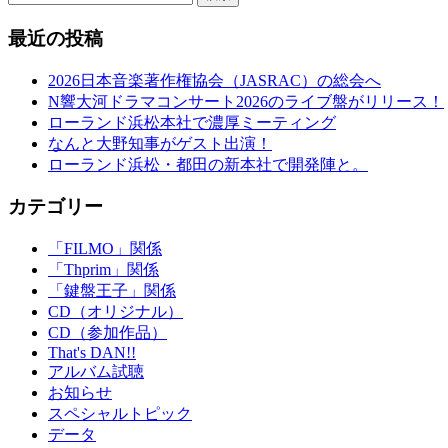
最近の投稿
2026日本音楽著作権協会（JASRAC）の総会へ
N響大河ドラマコンサート2026のライブ盤がリリース！
ローランド浜松本社で濃厚ミーティング
なんと大野知事がゲスト出演！
ローランド浜松・都田の新本社で開発陣と。
カテゴリー
「FILMO」関係
「Thprim」関係
「鍵盤王子」関係
CD（オリジナル）
CD（参加作品）
That's DAN!!
アルバム試聴
お知らせ
スペシャルトピック
データ