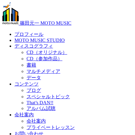
篠田元一 MOTO MUSIC
プロフィール
MOTO MUSIC STUDIO
ディスコグラフィ
CD（オリジナル）
CD（参加作品）
書籍
マルチメディア
データ
コンテンツ
ブログ
スペシャルトピック
That’s DAN!!
アルバム試聴
会社案内
会社案内
プライベートレッスン
お問い合わせ