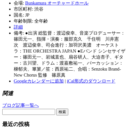
会場:
Bunkamura オーチャードホール
市区町村:
渋谷
国名:
JP
年齢制限:
全年齢
詳細
備考:
●出演 総監督：渡辺俊幸、音楽プロデューサー：
篠田元一、指揮・演奏：服部克久 千住明 川井憲
次 渡辺俊幸、司会進行：加羽沢美濃 オーケスト
ラ：THE ORCHESTRA JAPAN ●Eバンド シンセサイザ
ー：篠田元一、岩城直也、扇谷研人、大迫杏子、ギタ
ー：古川望、ドラム：渡嘉敷祐一、パーカッション：
梯郁夫、篳篥／笙：西原祐二、合唱：Senzoku Brand-
New Chorus 監修 篠原真
Googleカレンダーに追加
|
iCal形式のダウンロード
関連
ブログ記事一覧へ
検索
最近の投稿