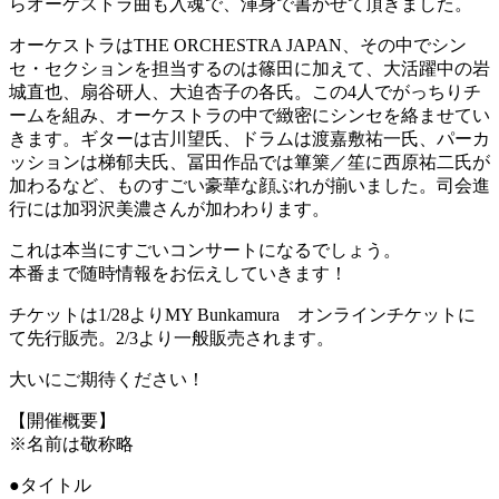
らオーケストラ曲も入魂で、渾身で書かせて頂きました。
オーケストラはTHE ORCHESTRA JAPAN、その中でシン
セ・セクションを担当するのは篠田に加えて、大活躍中の岩
城直也、扇谷研人、大迫杏子の各氏。この4人でがっちりチ
ームを組み、オーケストラの中で緻密にシンセを絡ませてい
きます。ギターは古川望氏、ドラムは渡嘉敷祐一氏、パーカ
ッションは梯郁夫氏、冨田作品では篳篥／笙に西原祐二氏が
加わるなど、ものすごい豪華な顔ぶれが揃いました。司会進
行には加羽沢美濃さんが加わわります。
これは本当にすごいコンサートになるでしょう。
本番まで随時情報をお伝えしていきます！
チケットは1/28よりMY Bunkamura オンラインチケットに
て先行販売。2/3より一般販売されます。
大いにご期待ください！
【開催概要】
※名前は敬称略
●タイトル