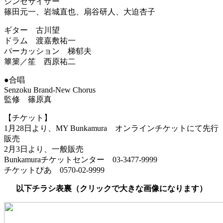
シンセサイザー
篠田元一、岩城直也、扇谷研人、大迫杏子
ギター 古川望
ドラム 渡嘉敷祐一
パーカッション 梯郁夫
篳篥／笙 西原祐二
●合唱
Senzoku Brand-New Chorus
監修 篠原真
【チケット】
1月28日より、MY Bunkamura オンラインチケットにて先行
販売
2月3日より、一般販売
Bunkamuraチケットセンター 03-3477-9999
チケットぴあ 0570-02-9999
以下チラシ表裏（クリックで大きな画像になります）