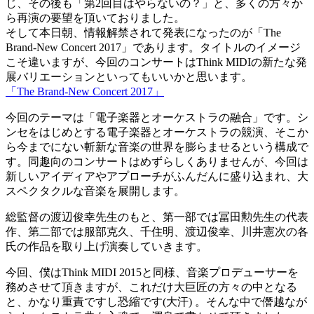
じ、その後も「第2回目はやらないの？」と、多くの方々か
ら再演の要望を頂いておりました。
そして本日朝、情報解禁されて発表になったのが「The
Brand-New Concert 2017」であります。タイトルのイメージ
こそ違いますが、今回のコンサートはThink MIDIの新たな発
展バリエーションといってもいいかと思います。
「The Brand-New Concert 2017」
今回のテーマは「電子楽器とオーケストラの融合」です。シ
ンセをはじめとする電子楽器とオーケストラの競演、そこか
ら今までにない斬新な音楽の世界を膨らませるという構成で
す。同趣向のコンサートはめずらしくありませんが、今回は
新しいアイディアやアプローチがふんだんに盛り込まれ、大
スペクタクルな音楽を展開します。
総監督の渡辺俊幸先生のもと、第一部では冨田勲先生の代表
作、第二部では服部克久、千住明、渡辺俊幸、川井憲次の各
氏の作品を取り上げ演奏していきます。
今回、僕はThink MIDI 2015と同様、音楽プロデューサーを
務めさせて頂きますが、これだけ大巨匠の方々の中となる
と、かなり重責ですし恐縮です(大汗) 。そんな中で僭越なが