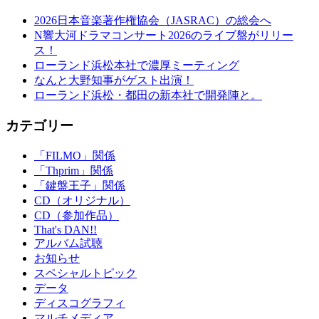
2026日本音楽著作権協会（JASRAC）の総会へ
N響大河ドラマコンサート2026のライブ盤がリリー
ス！
ローランド浜松本社で濃厚ミーティング
なんと大野知事がゲスト出演！
ローランド浜松・都田の新本社で開発陣と。
カテゴリー
「FILMO」関係
「Thprim」関係
「鍵盤王子」関係
CD（オリジナル）
CD（参加作品）
That's DAN!!
アルバム試聴
お知らせ
スペシャルトピック
データ
ディスコグラフィ
マルチメディア