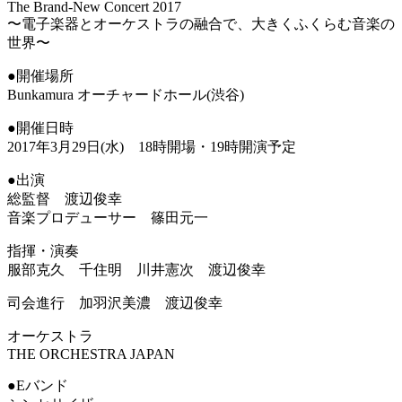
The Brand-New Concert 2017
〜電子楽器とオーケストラの融合で、大きくふくらむ音楽の
世界〜
●開催場所
Bunkamura オーチャードホール(渋谷)
●開催日時
2017年3月29日(水) 18時開場・19時開演予定
●出演
総監督 渡辺俊幸
音楽プロデューサー 篠田元一
指揮・演奏
服部克久 千住明 川井憲次 渡辺俊幸
司会進行 加羽沢美濃 渡辺俊幸
オーケストラ
THE ORCHESTRA JAPAN
●Eバンド