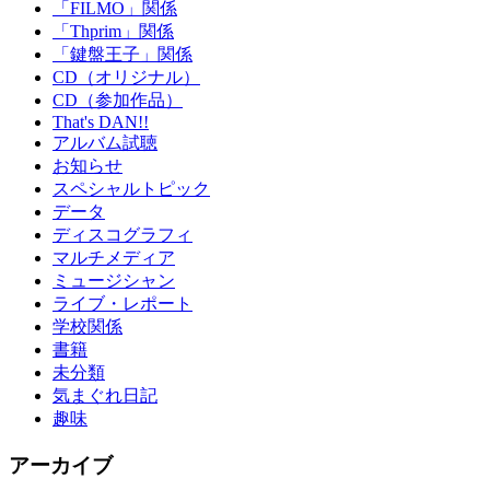
「FILMO」関係
「Thprim」関係
「鍵盤王子」関係
CD（オリジナル）
CD（参加作品）
That's DAN!!
アルバム試聴
お知らせ
スペシャルトピック
データ
ディスコグラフィ
マルチメディア
ミュージシャン
ライブ・レポート
学校関係
書籍
未分類
気まぐれ日記
趣味
アーカイブ