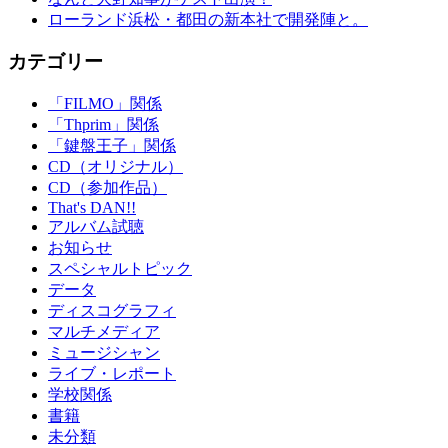
ローランド浜松・都田の新本社で開発陣と。
カテゴリー
「FILMO」関係
「Thprim」関係
「鍵盤王子」関係
CD（オリジナル）
CD（参加作品）
That's DAN!!
アルバム試聴
お知らせ
スペシャルトピック
データ
ディスコグラフィ
マルチメディア
ミュージシャン
ライブ・レポート
学校関係
書籍
未分類