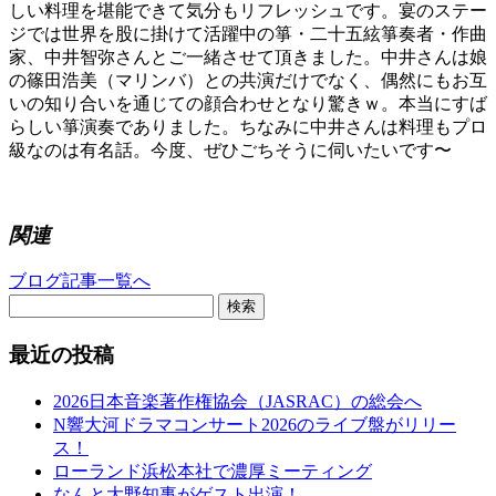
しい料理を堪能できて気分もリフレッシュです。宴のステー
ジでは世界を股に掛けて活躍中の箏・二十五絃箏奏者・作曲
家、中井智弥さんとご一緒させて頂きました。中井さんは娘
の篠田浩美（マリンバ）との共演だけでなく、偶然にもお互
いの知り合いを通じての顔合わせとなり驚きｗ。本当にすば
らしい箏演奏でありました。ちなみに中井さんは料理もプロ
級なのは有名話。今度、ぜひごちそうに伺いたいです〜
関連
ブログ記事一覧へ
検索
最近の投稿
2026日本音楽著作権協会（JASRAC）の総会へ
N響大河ドラマコンサート2026のライブ盤がリリー
ス！
ローランド浜松本社で濃厚ミーティング
なんと大野知事がゲスト出演！