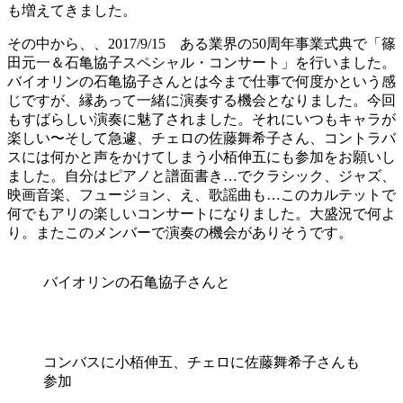
も増えてきました。
その中から、、2017/9/15 ある業界の50周年事業式典で「篠
田元一＆石亀協子スペシャル・コンサート」を行いました。
バイオリンの石亀協子さんとは今まで仕事で何度かという感
じですが、縁あって一緒に演奏する機会となりました。今回
もすばらしい演奏に魅了されました。それにいつもキャラが
楽しい〜そして急遽、チェロの佐藤舞希子さん、コントラバ
スには何かと声をかけてしまう小栢伸五にも参加をお願いし
ました。自分はピアノと譜面書き…でクラシック、ジャズ、
映画音楽、フュージョン、え、歌謡曲も…このカルテットで
何でもアリの楽しいコンサートになりました。大盛況で何よ
り。またこのメンバーで演奏の機会がありそうです。
バイオリンの石亀協子さんと
コンバスに小栢伸五、チェロに佐藤舞希子さんも
参加