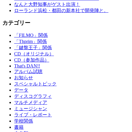
なんと大野知事がゲスト出演！
ローランド浜松・都田の新本社で開発陣と。
カテゴリー
「FILMO」関係
「Thprim」関係
「鍵盤王子」関係
CD（オリジナル）
CD（参加作品）
That's DAN!!
アルバム試聴
お知らせ
スペシャルトピック
データ
ディスコグラフィ
マルチメディア
ミュージシャン
ライブ・レポート
学校関係
書籍