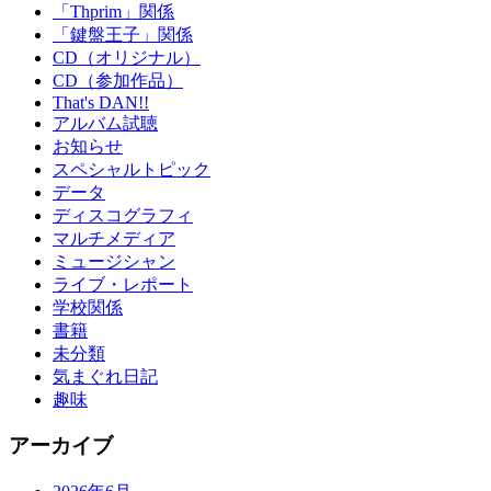
「Thprim」関係
「鍵盤王子」関係
CD（オリジナル）
CD（参加作品）
That's DAN!!
アルバム試聴
お知らせ
スペシャルトピック
データ
ディスコグラフィ
マルチメディア
ミュージシャン
ライブ・レポート
学校関係
書籍
未分類
気まぐれ日記
趣味
アーカイブ