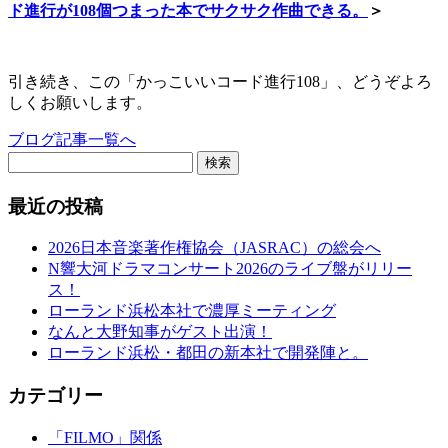
ド進行が108個つまった本でサクサク作曲できる。
＞
引き続き、この「かっこいいコード進行108」、どうぞよろ
しくお願いします。
ブログ記事一覧へ
検索
最近の投稿
2026日本音楽著作権協会（JASRAC）の総会へ
N響大河ドラマコンサート2026のライブ盤がリリー
ス！
ローランド浜松本社で濃厚ミーティング
なんと大野知事がゲスト出演！
ローランド浜松・都田の新本社で開発陣と。
カテゴリー
「FILMO」関係