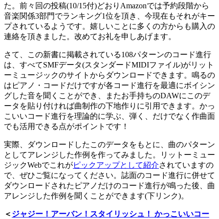
た。前々回の投稿(10/15付)どおりAmazonでは予約段階から
音楽関係3部門でランキング1位を頂き、今現在もそれがキー
プされているようです。嬉しいことに多くの方からも購入の
連絡を頂きました。改めてお礼を申しあげます。
さて、この新書に掲載されている108パターンのコード進行
は、すべてSMFデータ(スタンダードMIDIファイル)がリット
ーミュージックのサイトからダウンロードできます。鳴るの
はピアノ・コードだけですが各コード進行を最適にボイシン
グした音を聞くことができ、またお手持ちのDAWにこのデ
ータを貼り付ければ曲制作の下地作りに引用できます。かっ
こいいコード進行を理論的に学ぶ、弾く、だけでなく作曲面
でも活用できる点がポイントです！
実際、ダウンロードしたこのデータをもとに、曲のパターン
としてアレンジした作例を作ってみました。リットーミュー
ジックWebでこれが
ピックアップとして紹介
されていますの
で、ぜひご覧になってください。誌面のコード進行に併せて
ダウンロードされたピアノだけのコード進行
が鳴った後、曲
アレンジした作例を聞くことができます(下リンク)。
＜
ジャジー！アーバン！スタイリッシュ！ かっこいいコー