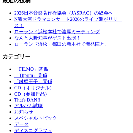
最近の投稿
2026日本音楽著作権協会（JASRAC）の総会へ
N響大河ドラマコンサート2026のライブ盤がリリー
ス！
ローランド浜松本社で濃厚ミーティング
なんと大野知事がゲスト出演！
ローランド浜松・都田の新本社で開発陣と。
カテゴリー
「FILMO」関係
「Thprim」関係
「鍵盤王子」関係
CD（オリジナル）
CD（参加作品）
That's DAN!!
アルバム試聴
お知らせ
スペシャルトピック
データ
ディスコグラフィ