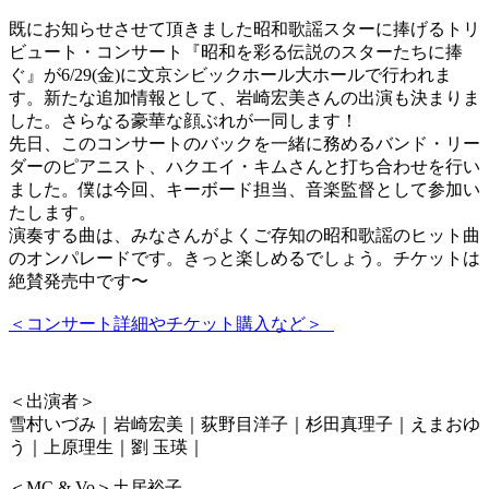
既にお知らせさせて頂きました昭和歌謡スターに捧げるトリ
ビュート・コンサート『昭和を彩る伝説のスターたちに捧
ぐ』が6/29(金)に文京シビックホール大ホールで行われま
す。新たな追加情報として、岩崎宏美さんの出演も決まりま
した。さらなる豪華な顔ぶれが一同します！
先日、このコンサートのバックを一緒に務めるバンド・リー
ダーのピアニスト、ハクエイ・キムさんと打ち合わせを行い
ました。僕は今回、キーボード担当、音楽監督として参加い
たします。
演奏する曲は、みなさんがよくご存知の昭和歌謡のヒット曲
のオンパレードです。きっと楽しめるでしょう。チケットは
絶賛発売中です〜
＜コンサート詳細やチケット購入など＞
＜出演者＞
雪村いづみ｜岩崎宏美｜荻野目洋子｜杉田真理子｜えまおゆ
う｜上原理生｜劉 玉瑛｜
＜MC & Vo＞土居裕子