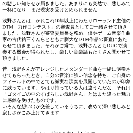
の悲しい知らせが届きました。あまりにも突然で、悲しみで
一杯になり…まだ現実を受けとめられません…
浅野さんとは、かれこれ10年以上にわたりローランド主催の
DTM「力作コンテスト」の審査員としてご一緒させて頂き
ました。浅野さんが審査委員長を務め、僕やゲーム音楽作曲
家の古代祐三くんらとともに膨大なDTM作品の審査にあた
らせて頂きました。それがご縁で、浅野さんともDUOで演
奏する機会が得られたし、楽しい音楽話もたくさん聞かせて
頂きました。
昔、浅野さんがアレンジしたスタンダード曲を一緒に演奏さ
せてもらったとき、自分の音楽に強い信念を持ち、ご自身の
フィールドの中でとても誠実な演奏を展開していたのが印象
に残っています。やはり持っている人は違うんだな…それは
「ゴダイゴの中のすばらしい浅野さん」とはまた違った魅力
に感銘を受けたものです。
いろんな想い出が交差しているうちに、改めて深い悲しみと
寂しさがこみ上げてきます…