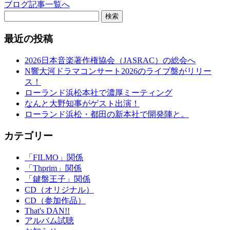
ブログ記事一覧へ
検索
最近の投稿
2026日本音楽著作権協会（JASRAC）の総会へ
N響大河ドラマコンサート2026のライブ盤がリリー
ス！
ローランド浜松本社で濃厚ミーティング
なんと大野知事がゲスト出演！
ローランド浜松・都田の新本社で開発陣と。
カテゴリー
「FILMO」関係
「Thprim」関係
「鍵盤王子」関係
CD（オリジナル）
CD（参加作品）
That's DAN!!
アルバム試聴