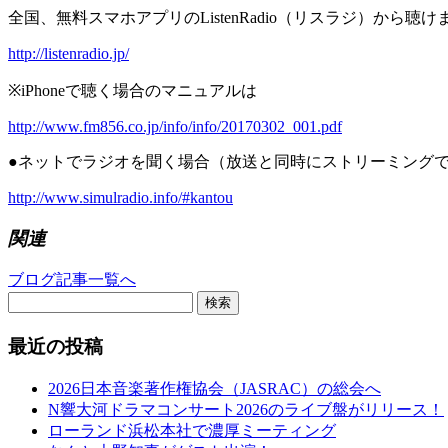
全国、無料スマホアプリのListenRadio（リスラジ）から聴けます(i
http://listenradio.jp/
※iPhoneで聴く場合のマニュアルは
http://www.fm856.co.jp/info/info/20170302_001.pdf
●ネットでラジオを聞く場合（放送と同時にストリーミング
http://www.simulradio.info/#kantou
関連
ブログ記事一覧へ
検索
最近の投稿
2026日本音楽著作権協会（JASRAC）の総会へ
N響大河ドラマコンサート2026のライブ盤がリリース！
ローランド浜松本社で濃厚ミーティング