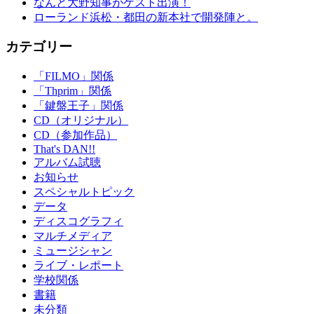
なんと大野知事がゲスト出演！
ローランド浜松・都田の新本社で開発陣と。
カテゴリー
「FILMO」関係
「Thprim」関係
「鍵盤王子」関係
CD（オリジナル）
CD（参加作品）
That's DAN!!
アルバム試聴
お知らせ
スペシャルトピック
データ
ディスコグラフィ
マルチメディア
ミュージシャン
ライブ・レポート
学校関係
書籍
未分類