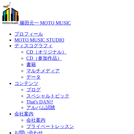
篠田元一 MOTO MUSIC
プロフィール
MOTO MUSIC STUDIO
ディスコグラフィ
CD（オリジナル）
CD（参加作品）
書籍
マルチメディア
データ
コンテンツ
ブログ
スペシャルトピック
That’s DAN!!
アルバム試聴
会社案内
会社案内
プライベートレッスン
お問い合わせ