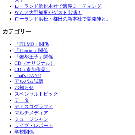
ローランド浜松本社で濃厚ミーティング
なんと大野知事がゲスト出演！
ローランド浜松・都田の新本社で開発陣と。
カテゴリー
「FILMO」関係
「Thprim」関係
「鍵盤王子」関係
CD（オリジナル）
CD（参加作品）
That's DAN!!
アルバム試聴
お知らせ
スペシャルトピック
データ
ディスコグラフィ
マルチメディア
ミュージシャン
ライブ・レポート
学校関係