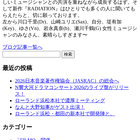
しいミュージシャンとの共演を重ねながら成長するはず。そ
して新作『RADIATION』はひとりでも多くの人に聞いても
らえたらと、切に願っております。
左から川口千里(Dr)、山崎ユリエ(Sax)、自分、堤有加
(Key)、ゆさ(Vn)、岩永真奈(b)、瀬川千鶴(G) 女性ミュージシ
ャンのみなさん、素晴らしすぎます〜
ブログ記事一覧へ
検索
最近の投稿
2026日本音楽著作権協会（JASRAC）の総会へ
N響大河ドラマコンサート2026のライブ盤がリリー
ス！
ローランド浜松本社で濃厚ミーティング
なんと大野知事がゲスト出演！
ローランド浜松・都田の新本社で開発陣と。
カテゴリー