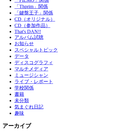
「FILMO」関係
「Thprim」関係
「鍵盤王子」関係
CD（オリジナル）
CD（参加作品）
That's DAN!!
アルバム試聴
お知らせ
スペシャルトピック
データ
ディスコグラフィ
マルチメディア
ミュージシャン
ライブ・レポート
学校関係
書籍
未分類
気まぐれ日記
趣味
アーカイブ