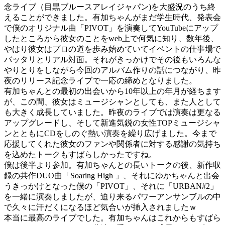
念ライブ（目黒ブルースアレイジャパン)を大盛況のうち終
えることができました。有加ちゃんがまだ学生時代、発表会
で僕のオリジナル曲「PIVOT」を演奏してYouTubeにアップ
したところから彼女のことをweb上で何気に知り、数年後、
やはり彼女はプロの道を歩み始めていてイベントの仕事場で
バッタリとリアル対面。それがきっかけでその後もいろんな
やりとりをしながら今回のアルバム作りの話につながり、昨
夜のリリース記念ライブで一応の締めとなりました。
有加ちゃんとの最初の出会いから10年以上の年月が経ちます
が、この間、彼女はミュージシャンとしても、また人として
も大きく成長していました。昨夜のライブでは演奏は更なる
アップグレードし、そして新進気鋭の女性TOPミュージシャ
ンとともにCDをしのぐ熱い演奏を繰り広げました。今まで
応援してくれた彼女のファンや関係者に対する感謝の気持ち
を込めたトークもすばらしかったですね。
僕は後半より参加。有加ちゃんとの長いトークの後、新作収
録の共作DUO曲「Soaring High 」、それにゆかちゃんと出会
うきっかけとなった僕の「PIVOT」、それに「URBAN#2」
を一緒に演奏しましたが、迫り来るパワーアンサンブルの中
で久々に汗だくになるほど気合いが挿入されましたｗ
本当に最高のライブでした。有加ちゃんはこれからもすばら