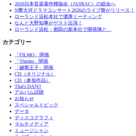
2026日本音楽著作権協会（JASRAC）の総会へ
N響大河ドラマコンサート2026のライブ盤がリリース！
ローランド浜松本社で濃厚ミーティング
なんと大野知事がゲスト出演！
ローランド浜松・都田の新本社で開発陣と。
カテゴリー
「FILMO」関係
「Thprim」関係
「鍵盤王子」関係
CD（オリジナル）
CD（参加作品）
That's DAN!!
アルバム試聴
お知らせ
スペシャルトピック
データ
ディスコグラフィ
マルチメディア
ミュージシャン