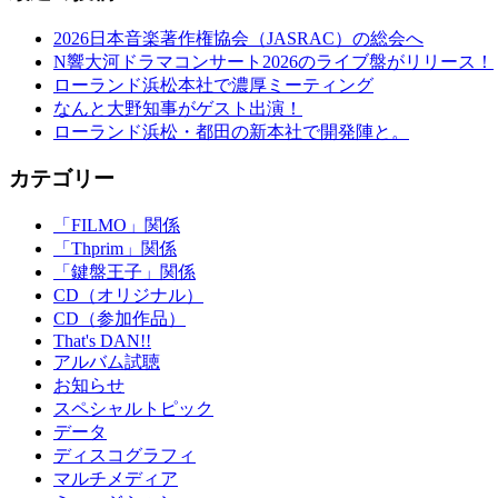
2026日本音楽著作権協会（JASRAC）の総会へ
N響大河ドラマコンサート2026のライブ盤がリリース！
ローランド浜松本社で濃厚ミーティング
なんと大野知事がゲスト出演！
ローランド浜松・都田の新本社で開発陣と。
カテゴリー
「FILMO」関係
「Thprim」関係
「鍵盤王子」関係
CD（オリジナル）
CD（参加作品）
That's DAN!!
アルバム試聴
お知らせ
スペシャルトピック
データ
ディスコグラフィ
マルチメディア