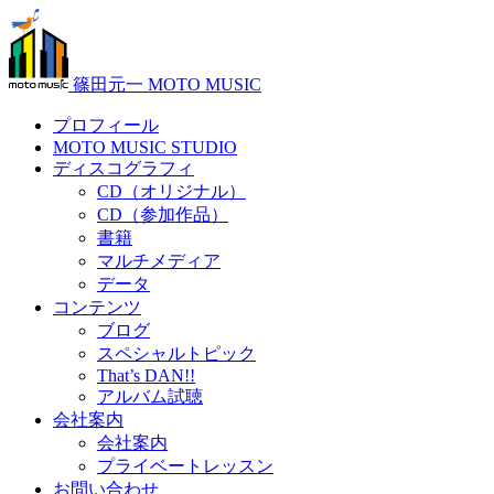
篠田元一 MOTO MUSIC
プロフィール
MOTO MUSIC STUDIO
ディスコグラフィ
CD（オリジナル）
CD（参加作品）
書籍
マルチメディア
データ
コンテンツ
ブログ
スペシャルトピック
That’s DAN!!
アルバム試聴
会社案内
会社案内
プライベートレッスン
お問い合わせ