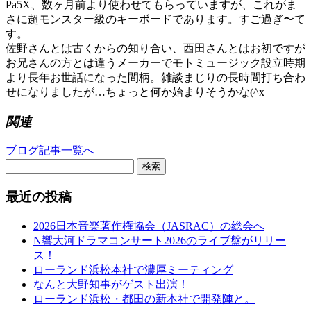
Pa5X、数ヶ月前より使わせてもらっていますが、これがま
さに超モンスター級のキーボードであります。すご過ぎ〜て
す。
佐野さんとは古くからの知り合い、西田さんとはお初ですが
お兄さんの方とは違うメーカーでモトミュージック設立時期
より長年お世話になった間柄。雑談まじりの長時間打ち合わ
せになりましたが…ちょっと何か始まりそうかな(^x
関連
ブログ記事一覧へ
検索
最近の投稿
2026日本音楽著作権協会（JASRAC）の総会へ
N響大河ドラマコンサート2026のライブ盤がリリー
ス！
ローランド浜松本社で濃厚ミーティング
なんと大野知事がゲスト出演！
ローランド浜松・都田の新本社で開発陣と。