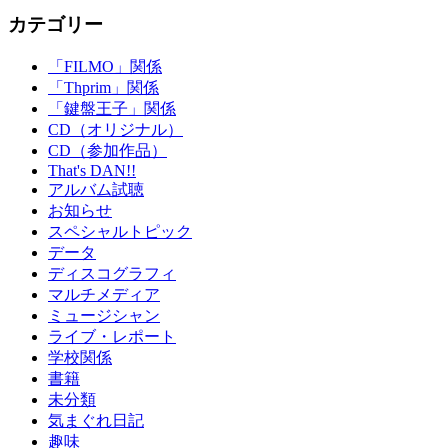
カテゴリー
「FILMO」関係
「Thprim」関係
「鍵盤王子」関係
CD（オリジナル）
CD（参加作品）
That's DAN!!
アルバム試聴
お知らせ
スペシャルトピック
データ
ディスコグラフィ
マルチメディア
ミュージシャン
ライブ・レポート
学校関係
書籍
未分類
気まぐれ日記
趣味