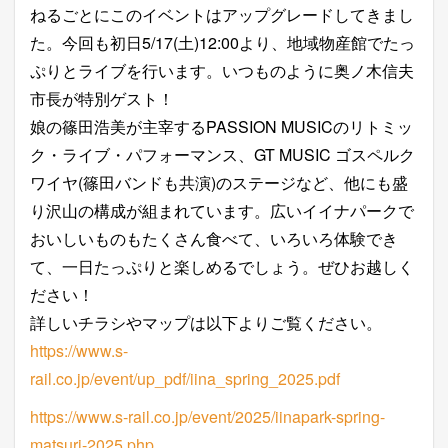
ねるごとにこのイベントはアップグレードしてきまし
た。今回も初日5/17(土)12:00より、地域物産館でたっ
ぷりとライブを行います。いつものように奥ノ木信夫
市長が特別ゲスト！
娘の篠田浩美が主宰するPASSION MUSICのリトミッ
ク・ライブ・パフォーマンス、GT MUSIC ゴスペルク
ワイヤ(篠田バンドも共演)のステージなど、他にも盛
り沢山の構成が組まれています。広いイイナパークで
おいしいものもたくさん食べて、いろいろ体験でき
て、一日たっぷりと楽しめるでしょう。ぜひお越しく
ださい！
詳しいチラシやマップは以下よりご覧ください。
https://www.s-
rail.co.jp/event/up_pdf/iina_spring_2025.pdf
https://www.s-rail.co.jp/event/2025/iinapark-spring-
matsuri-2025.php