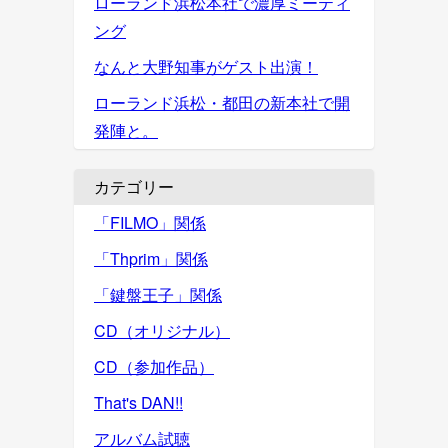
ローランド浜松本社で濃厚ミーティ
ング
なんと大野知事がゲスト出演！
ローランド浜松・都田の新本社で開
発陣と。
カテゴリー
「FILMO」関係
「Thprim」関係
「鍵盤王子」関係
CD（オリジナル）
CD（参加作品）
That's DAN!!
アルバム試聴