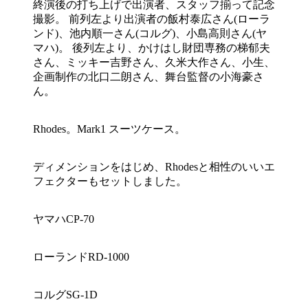
終演後の打ち上げで出演者、スタッフ揃って記念
撮影。 前列左より出演者の飯村泰広さん(ローラ
ンド)、池内順一さん(コルグ)、小島高則さん(ヤ
マハ)。 後列左より、かけはし財団専務の梯郁夫
さん、ミッキー吉野さん、久米大作さん、小生、
企画制作の北口二朗さん、舞台監督の小海豪さ
ん。
Rhodes。Mark1 スーツケース。
ディメンションをはじめ、Rhodesと相性のいいエ
フェクターもセットしました。
ヤマハCP-70
ローランドRD-1000
コルグSG-1D