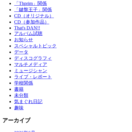
「Thprim」関係
「鍵盤王子」関係
CD（オリジナル）
CD（参加作品）
That's DAN!!
アルバム試聴
お知らせ
スペシャルトピック
データ
ディスコグラフィ
マルチメディア
ミュージシャン
ライブ・レポート
学校関係
書籍
未分類
気まぐれ日記
趣味
アーカイブ