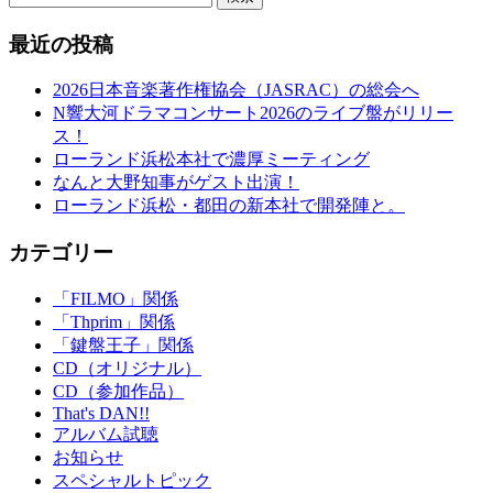
最近の投稿
2026日本音楽著作権協会（JASRAC）の総会へ
N響大河ドラマコンサート2026のライブ盤がリリー
ス！
ローランド浜松本社で濃厚ミーティング
なんと大野知事がゲスト出演！
ローランド浜松・都田の新本社で開発陣と。
カテゴリー
「FILMO」関係
「Thprim」関係
「鍵盤王子」関係
CD（オリジナル）
CD（参加作品）
That's DAN!!
アルバム試聴
お知らせ
スペシャルトピック