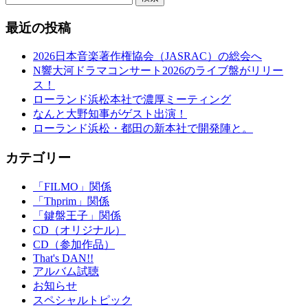
最近の投稿
2026日本音楽著作権協会（JASRAC）の総会へ
N響大河ドラマコンサート2026のライブ盤がリリー
ス！
ローランド浜松本社で濃厚ミーティング
なんと大野知事がゲスト出演！
ローランド浜松・都田の新本社で開発陣と。
カテゴリー
「FILMO」関係
「Thprim」関係
「鍵盤王子」関係
CD（オリジナル）
CD（参加作品）
That's DAN!!
アルバム試聴
お知らせ
スペシャルトピック