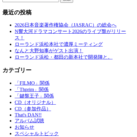
最近の投稿
2026日本音楽著作権協会（JASRAC）の総会へ
N響大河ドラマコンサート2026のライブ盤がリリー
ス！
ローランド浜松本社で濃厚ミーティング
なんと大野知事がゲスト出演！
ローランド浜松・都田の新本社で開発陣と。
カテゴリー
「FILMO」関係
「Thprim」関係
「鍵盤王子」関係
CD（オリジナル）
CD（参加作品）
That's DAN!!
アルバム試聴
お知らせ
スペシャルトピック